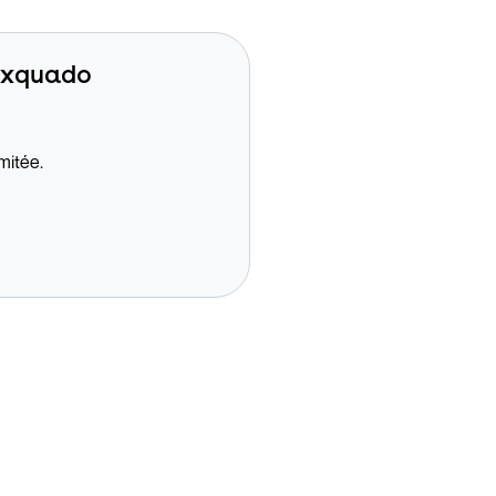
 Exquado
imitée.