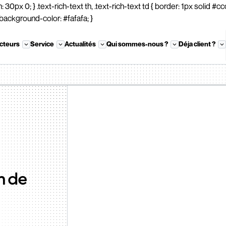
30px 0; } .text-rich-text th, .text-rich-text td { border: 1px solid #ccc
{ background-color: #fafafa; }
cteurs
Service
Actualités
Qui sommes-nous ?
Déja client ?
n de