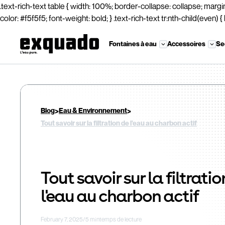
.text-rich-text table { width: 100%; border-collapse: collapse; margin: 
color: #f5f5f5; font-weight: bold; } .text-rich-text tr:nth-child(even) 
Fontaines à eau
Accessoires
Se
>
>
Blog
Eau & Environnement
Tout savoir sur la filtration de l'eau au charbon actif
Tout savoir sur la filtratio
l'eau au charbon actif
February 7, 2025
/
5 min
temps de lecture