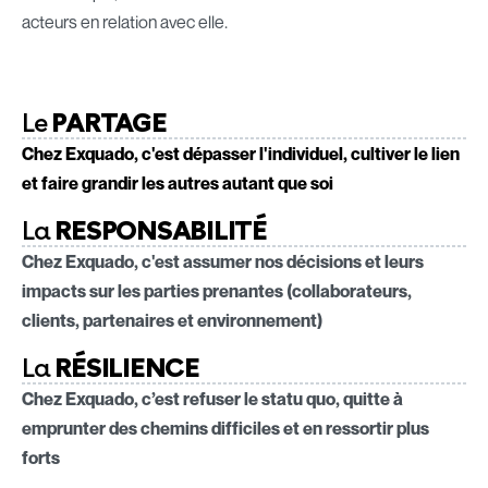
développement avec un seul mot d’ordre : la satisfaction
acteurs en relation avec elle.
clients.
Le
PARTAGE
Chez Exquado, c'est dépasser l'individuel, cultiver le lien
et faire grandir les autres autant que soi
La
RESPONSABILITÉ
Chez Exquado, c'est assumer nos décisions et leurs
impacts sur les parties prenantes (collaborateurs,
clients, partenaires et environnement)
La
RÉSILIENCE
Chez Exquado, c’est refuser le statu quo, quitte à
emprunter des chemins difficiles et en ressortir plus
forts