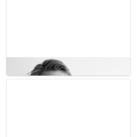
européen.Attiré par l’énergie d’Exquado, il commence
en freelance avant de rejoindre l’équipe à plein temps.
Aujourd’hui, il pilote le pôle Informatique avec une
mission claire : simplifier la vie des collaborateurs et des
clients grâce à des outils digitaux efficaces et pensés
pour le terrain.
ANTOINE NICOLAS MOTTE
DIRECTEUR GÉNÉRAL
Ingénieur de formation et diplômé du mastère
spécialisé Strategic Management de HEC, Antoine-
Nicolas commence sa carrière chez Capgemini à Paris
puis à New York.
Au cours de cette expérience, il participe à plusieurs
projets de transformation digitale et d’acquisition
d’entreprise.