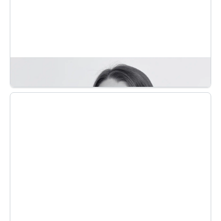
Après six années passées dans des grands groupes,
Antoine-Nicolas décide de rejoindre Exquado en 2018
avec l’objectif de transformer et développer une PME
déjà bien établie sur le territoire français.
MANON POTTIAU
RESPONSABLE RH
En septembre 2019, Manon a intégré l'équipe
d'Exquado pour sa première expérience
professionnelle, animée par l'objectif d'apporter son
soutien à l'entreprise dans la gestion de sa ressource la
plus précieuse : son capital humain.
Ses missions se divisent en deux axes majeurs : d'une
part, la gestion opérationnelle visant à répondre aux
besoins quotidiens, et d'autre part, la gestion de projets
RH pour accompagner la stratégie et la croissance
rapide de la société.