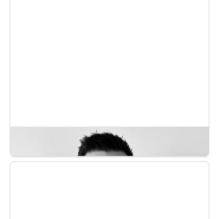
1998, première société française spécialisée dans le
domaine de la fontaine à eau filtrée.
Avec ses équipes il amène l’entreprise à une taille
nationale, dont l’objectif premier est la qualité du service.
Passionné par le challenge, Antoine reste au service
d’Exquado pour en faire une entreprise leader sur son
marché.
CYPRIEN GILBERT
RESPONSABLE DE LA TRANSFORMATION DIGITALE
Diplômé de Centrale Lille et Skema, Cyprien débute
dans une foodtech où il jongle entre marketing et
informatique. Après cette première aventure
entrepreneuriale, il prend la tête du marketing de Wavy,
jusqu’à son rachat, 4 ans plus tard, par un leader