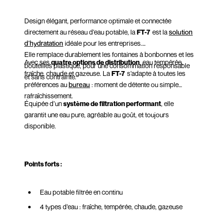
Design élégant, performance optimale et connectée
directement au réseau d’eau potable, la
FT-7
est la
solution
d’hydratation
idéale pour les entreprises.
Elle remplace durablement les fontaines à bonbonnes et les
Avec ses
quatre options de distribution
, eau tempérée,
bouteilles plastique, pour une consommation responsable
fraîche, chaude et gazeuse. La
FT-7
s’adapte à toutes les
et sans contrainte.
préférences au
bureau
: moment de détente ou simple
rafraîchissement.
Équipée d’un
système de filtration performant
, elle
garantit une eau pure, agréable au goût, et toujours
disponible.
Points forts :
Eau potable filtrée en continu
4 types d’eau : fraîche, tempérée, chaude, gazeuse