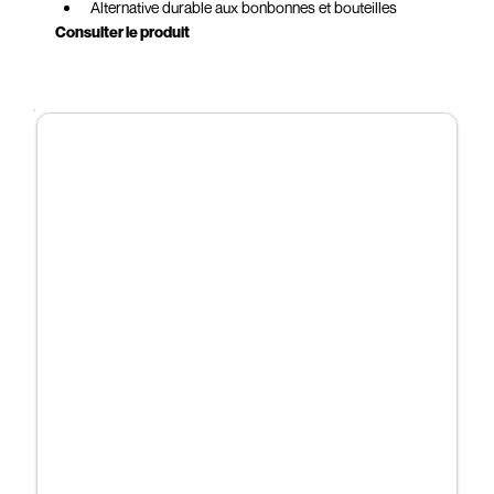
Alternative durable aux bonbonnes et bouteilles
Consulter le produit
plastique
Design moderne et professionnel
Installation simple, sans gestion de stock