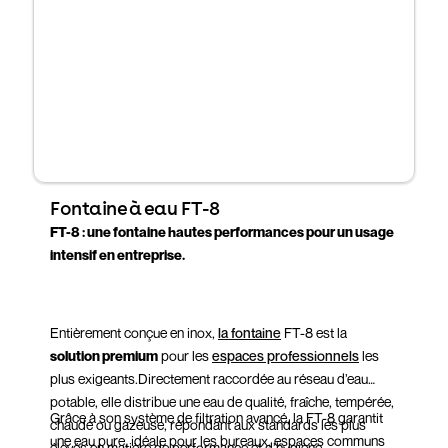
Fontaine à eau FT-8
FT-8 : une fontaine hautes performances pour un usage
intensif en entreprise.
Entièrement conçue en inox,
la fontaine
FT-8 est la
solution premium
pour les
espaces professionnels
les
plus exigeants.
Directement raccordée au réseau d’eau
potable, elle distribue une eau de qualité, fraîche, tempérée,
Grâce à son système de filtration avancé, la FT-8 garantit
chaude ou gazeuse, répondant aux standards les plus
une eau pure, idéale pour les bureaux, espaces communs
élevés en matière de performance et d’hygiène.