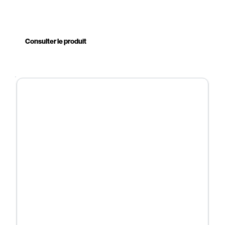
Conception tout inox : robuste, élégante et hygiénique
Eau filtrée, pure et agréable au goût
Raccordement direct au réseau d’eau potable
Consulter le produit
Alternative durable aux bouteilles plastiques
Installation facile et rapide