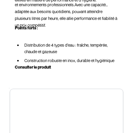
et environnements professionnels.Avec une capacité
adaptée aux besoins quotidiens, pouvant atteindre
plusieurs litres par heure, elle allie performance et fiabilité à
un prix compétitif.
Points forts :
Distribution de 4 types d’eau : fraîche, tempérée,
chaude et gazeuse
Construction robuste en inox, durable et hygiénique
Consulter le produit
Capacité importante pour répondre aux usages
intensifs
Eau filtrée en continu, directement depuis le réseau
Design élégant et gain de place malgré sa grande
capacité
Alternative écologique aux bouteilles et bonbonnes
plastique
Solution fiable, économique et durable pour
entreprises