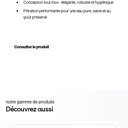
Conception tout inox : élégante, robuste et hygiénique
Filtration performante pour une eau pure, saine et au
goût préservé
Installation simple et discrète
Design moderne, parfait pour les espaces haut de
gamme
Consulter le produit
Débit fluide adapté à un usage quotidien
Solution durable et responsable, réduisant l’usage
des bouteilles plastiques
Disponible à un prix compétitif avec livraison rapide
notre gamme de produits
Découvrez aussi