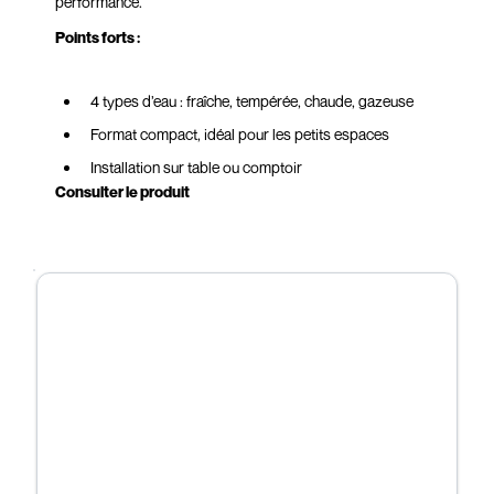
performance.
Points forts :
4 types d’eau : fraîche, tempérée, chaude, gazeuse
Format compact, idéal pour les petits espaces
Installation sur table ou comptoir
Consulter le produit
Eau filtrée en continu, directement depuis le réseau
Design moderne et discret
Alternative durable aux bouteilles et bonbonne
Disponible à un prix compétitif