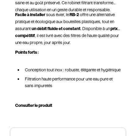
saine et au goût préservé. Ce robinet filtrant transforme
chaque utilisation en un geste durable et responsable.
Facile à installer
sous évier, le
RB-2
offre une alternative
pratique et écologique aux bouteilles plastiques, tout en
assurant
un débit fluide et constant
. Disponible à un
prix
compétitif
, il est livré avec des filtres de haute qualité pour
une eau propre, jour après jour.
Points forts :
Conception tout inox : robuste, élégante et hygiénique
Filtration haute performance pour une eau pure et
sans impuretés
Installation simple et discrète sous évier
Design moderne, idéal pour les cuisines premium
Consulter le produit
Débit fluide, parfait pour un usage quotidien
Alternative durable aux bouteilles d’eau en plastique
Disponible à un prix compétitif avec livraison rapide