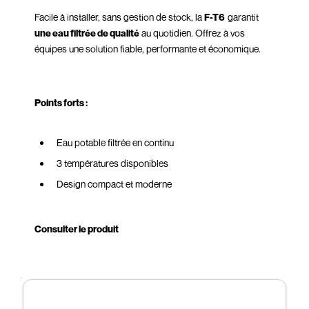
Facile à installer, sans gestion de stock, la
F-T6
garantit
une eau filtrée de qualité
au quotidien. Offrez à vos
équipes une solution fiable, performante et économique.
Points forts :
Eau potable filtrée en continu
3 températures disponibles
Design compact et moderne
Installation simple et rapide
Sans bonbonnes, sans contraintes
Consulter le produit