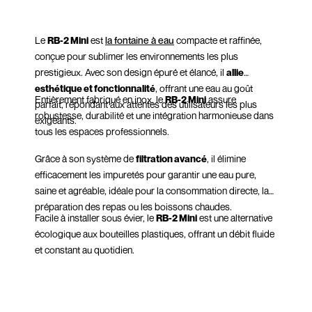
Le
RB-2 Mini
est
la fontaine à eau
compacte et raffinée,
conçue pour sublimer les environnements les plus
prestigieux. Avec son design épuré et élancé, il
allie
esthétique et fonctionnalité
, offrant une eau au goût
Entièrement fabriqué en inox, le
RB-2 Mini
assure
parfait, répondant aux attentes des utilisateurs les plus
robustesse, durabilité et une intégration harmonieuse dans
exigeants.
tous les espaces professionnels.
Grâce à son système de
filtration avancé
, il élimine
efficacement les impuretés pour garantir une eau pure,
saine et agréable, idéale pour la consommation directe, la
préparation des repas ou les boissons chaudes.
Facile à installer sous évier, le
RB-2 Mini
est une alternative
écologique aux bouteilles plastiques, offrant un débit fluide
et constant au quotidien.