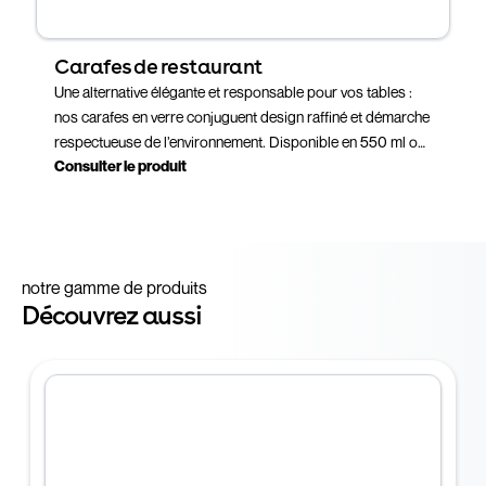
Carafes de restaurant
Une alternative élégante et responsable pour vos tables :
nos carafes en verre conjuguent design raffiné et démarche
respectueuse de l’environnement. Disponible en 550 ml ou
Consulter le produit
760 ml. Le bouchon à visser préserve la fraîcheur des
boissons, et la
personnalisation
par sérigraphie vous
permet de la rendre unique.
notre gamme de produits
Découvrez aussi