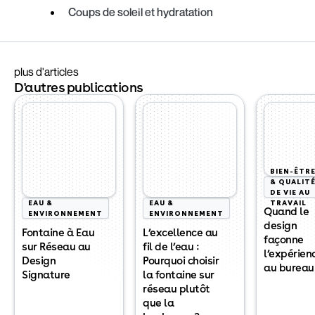
Coups de soleil et hydratation
plus d'articles
D'autres publications
BIEN-ÊTR
& QUALIT
DE VIE AU
EAU &
EAU &
TRAVAIL
Quand le
ENVIRONNEMENT
ENVIRONNEMENT
design
Fontaine à Eau
L’excellence au
façonne
sur Réseau au
fil de l’eau :
l’expérien
Design
Pourquoi choisir
au bureau
Signature
la fontaine sur
réseau plutôt
que la