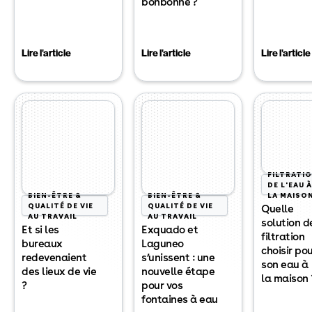
bonbonne ?
Lire l'article
Lire l'article
Lire l'article
FILTRATI
DE L'EAU À
BIEN-ÊTRE &
BIEN-ÊTRE &
LA MAISO
QUALITÉ DE VIE
QUALITÉ DE VIE
Quelle
AU TRAVAIL
AU TRAVAIL
solution d
Et si les
Exquado et
filtration
bureaux
Laguneo
choisir po
redevenaient
s’unissent : une
son eau à
des lieux de vie
nouvelle étape
la maison 
?
pour vos
fontaines à eau