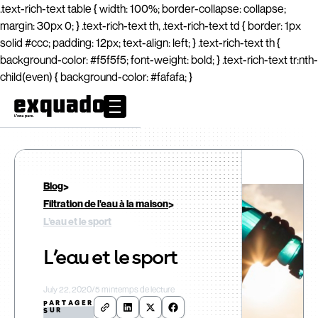
.text-rich-text table { width: 100%; border-collapse: collapse;
margin: 30px 0; } .text-rich-text th, .text-rich-text td { border: 1px
solid #ccc; padding: 12px; text-align: left; } .text-rich-text th {
background-color: #f5f5f5; font-weight: bold; } .text-rich-text tr:nth-
child(even) { background-color: #fafafa; }
>
Blog
>
Filtration de l'eau à la maison
L’eau et le sport
L’eau et le sport
July 22, 2020
/
5 min
temps de lecture
PARTAGER
SUR