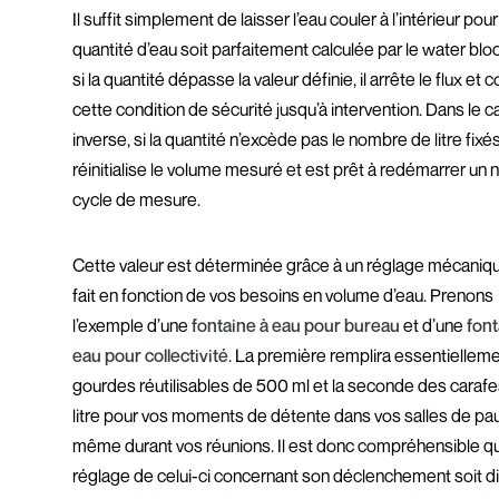
Il suffit simplement de laisser l’eau couler à l’intérieur pour
quantité d’eau soit parfaitement calculée par le water bloc
si la quantité dépasse la valeur définie, il arrête le flux et
cette condition de sécurité jusqu’à intervention. Dans le c
inverse, si la quantité n’excède pas le nombre de litre fixés,
réinitialise le volume mesuré et est prêt à redémarrer un
cycle de mesure.
Cette valeur est déterminée grâce à un réglage mécaniqu
fait en fonction de vos besoins en volume d’eau. Prenons
l’exemple d’une
fontaine à eau pour bureau
et d’une
font
eau pour collectivité
. La première remplira essentiellem
gourdes réutilisables de 500 ml et la seconde des carafe
litre pour vos moments de détente dans vos salles de pa
même durant vos réunions. Il est donc compréhensible qu
réglage de celui-ci concernant son déclenchement soit di