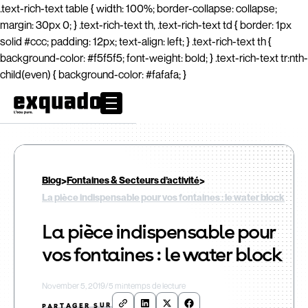
.text-rich-text table { width: 100%; border-collapse: collapse;
margin: 30px 0; } .text-rich-text th, .text-rich-text td { border: 1px
solid #ccc; padding: 12px; text-align: left; } .text-rich-text th {
background-color: #f5f5f5; font-weight: bold; } .text-rich-text tr:nth-
child(even) { background-color: #fafafa; }
>
>
Blog
Fontaines & Secteurs d’activité
La pièce indispensable pour vos fontaines : le water block
La pièce indispensable pour
vos fontaines : le water block
November 5, 2019
/
5 min
temps de lecture
PARTAGER SUR