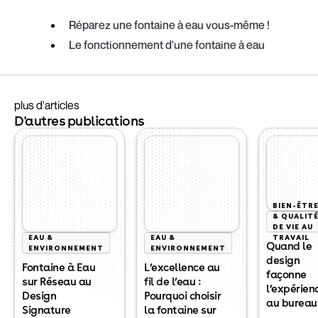
Réparez une fontaine à eau vous-même !
Le fonctionnement d'une fontaine à eau
plus d'articles
D'autres publications
BIEN-ÊTR
& QUALIT
DE VIE AU
EAU &
EAU &
TRAVAIL
Quand le
ENVIRONNEMENT
ENVIRONNEMENT
design
Fontaine à Eau
L’excellence au
façonne
sur Réseau au
fil de l’eau :
l’expérien
Design
Pourquoi choisir
au bureau
Signature
la fontaine sur