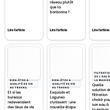
réseau plutôt
que la
bonbonne ?
Lire l'article
Lire l'article
Lire l'article
FILTRATI
DE L'EAU À
BIEN-ÊTRE &
BIEN-ÊTRE &
LA MAISO
QUALITÉ DE VIE
QUALITÉ DE VIE
Quelle
AU TRAVAIL
AU TRAVAIL
solution d
Et si les
Exquado et
filtration
bureaux
Laguneo
choisir po
redevenaient
s’unissent : une
son eau à
des lieux de vie
nouvelle étape
la maison 