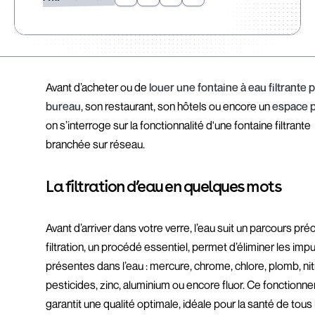
Avant d’acheter ou de
louer une fontaine à eau filtrante 
bureau
, son restaurant, son hôtels ou encore un
espace p
on s’interroge sur la fonctionnalité d'une fontaine filtrante
branchée sur réseau.
La filtration d’eau en quelques mots
Avant d’arriver dans votre verre, l’eau suit un parcours préc
filtration, un procédé essentiel, permet d’éliminer les imp
présentes dans l’eau : mercure, chrome, chlore, plomb, nit
pesticides, zinc, aluminium ou encore fluor. Ce fonctionn
garantit une qualité optimale, idéale pour la santé de tous