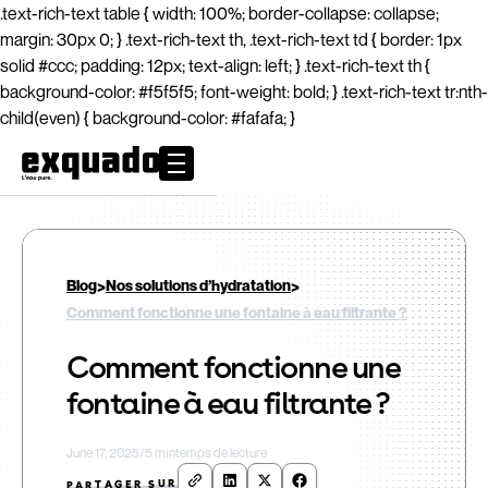
.text-rich-text table { width: 100%; border-collapse: collapse;
margin: 30px 0; } .text-rich-text th, .text-rich-text td { border: 1px
solid #ccc; padding: 12px; text-align: left; } .text-rich-text th {
background-color: #f5f5f5; font-weight: bold; } .text-rich-text tr:nth-
child(even) { background-color: #fafafa; }
>
>
Blog
Nos solutions d’hydratation
Comment fonctionne une fontaine à eau filtrante ?
Comment fonctionne une
fontaine à eau filtrante ?
June 17, 2025
/
5 min
temps de lecture
PARTAGER SUR