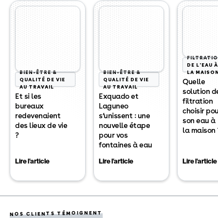
FILTRATI
DE L'EAU À
BIEN-ÊTRE &
BIEN-ÊTRE &
LA MAISO
QUALITÉ DE VIE
QUALITÉ DE VIE
Quelle
AU TRAVAIL
AU TRAVAIL
solution d
Et si les
Exquado et
filtration
bureaux
Laguneo
choisir po
redevenaient
s’unissent : une
son eau à
des lieux de vie
nouvelle étape
la maison 
?
pour vos
fontaines à eau
Lire l'article
Lire l'article
Lire l'article
NOS CLIENTS TÉMOIGNENT