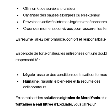
Offrir un kit de survie anti-chaleur
Organiser des pauses allongées ou en extérieur
Prévoir des activités internes légères et déconnect
Créer des moments conviviaux pour resserrer les li
En résumé : alliez performance, confort et responsabilité
En période de forte chaleur, les entreprises ont une doub
responsabilité :
Légale
: assurer des conditions de travail conforme
Humaine
: garantir le bien-être et la sécurité des
collaborateurs
En combinant les
solutions digitales de MerciYanis
et l
fontaines à eau filtrée d’Exquado
, vous offrez un