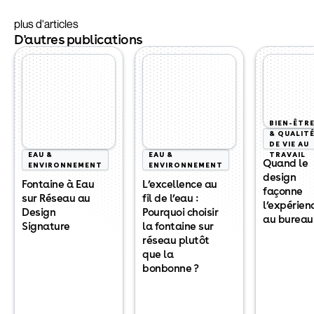
plus d'articles
D'autres publications
BIEN-ÊTR
& QUALIT
DE VIE AU
EAU &
EAU &
TRAVAIL
Quand le
ENVIRONNEMENT
ENVIRONNEMENT
design
Fontaine à Eau
L’excellence au
façonne
sur Réseau au
fil de l’eau :
l’expérien
Design
Pourquoi choisir
au bureau
Signature
la fontaine sur
réseau plutôt
que la
bonbonne ?