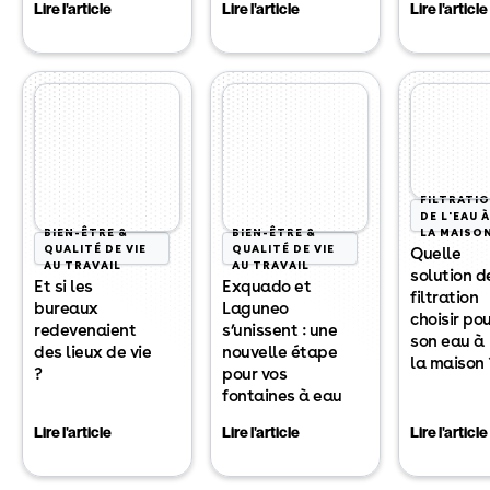
Lire l'article
Lire l'article
Lire l'article
FILTRATI
DE L'EAU À
BIEN-ÊTRE &
BIEN-ÊTRE &
LA MAISO
QUALITÉ DE VIE
QUALITÉ DE VIE
Quelle
AU TRAVAIL
AU TRAVAIL
solution d
Et si les
Exquado et
filtration
bureaux
Laguneo
choisir po
redevenaient
s’unissent : une
son eau à
des lieux de vie
nouvelle étape
la maison 
?
pour vos
fontaines à eau
Lire l'article
Lire l'article
Lire l'article