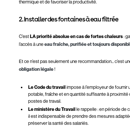
thermique et de favoriser la productivité.
2. Installer des fontaines à eau filtrée
C’est
LA priorité absolue en cas de fortes chaleurs
: ga
l’accès à une
eau fraîche, purifiée et toujours disponib
Et ce n’est pas seulement une recommandation… c’est u
obligation légale
!
Le Code du travail
impose à l’employeur de fournir 
potable, fraîche et en quantité suffisante à proximité
postes de travail.
Le ministère du Travail
le rappelle : en période de c
il est indispensable de prendre des mesures adapt
préserver la santé des salariés.