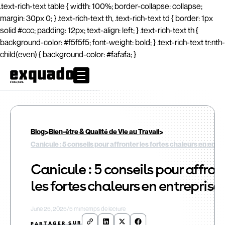
.text-rich-text table { width: 100%; border-collapse: collapse;
margin: 30px 0; } .text-rich-text th, .text-rich-text td { border: 1px
solid #ccc; padding: 12px; text-align: left; } .text-rich-text th {
background-color: #f5f5f5; font-weight: bold; } .text-rich-text tr:nth-
child(even) { background-color: #fafafa; }
>
>
Blog
Bien-être & Qualité de Vie au Travail
Canicule : 5 conseils pour affronter les fortes chaleurs en entr
Canicule : 5 conseils pour affron
les fortes chaleurs en entreprise
June 25, 2025
/
5 min
temps de lecture
PARTAGER SUR