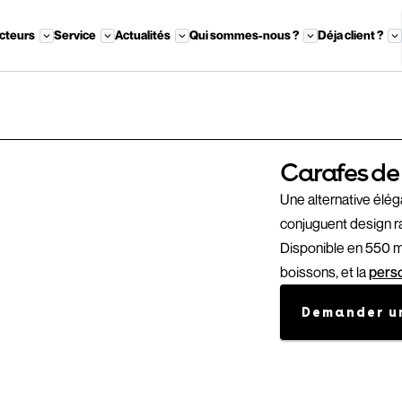
cteurs
Service
Actualités
Qui sommes-nous ?
Déja client ?
Carafes de
Une alternative élég
conjuguent design r
Disponible en 550 ml
boissons, et la
perso
Demander un