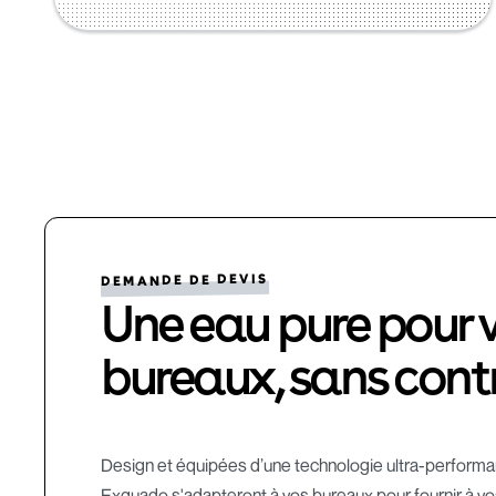
DEMANDE DE DEVIS
Une eau pure pour 
bureaux, sans contr
Design et équipées d’une technologie ultra-performan
Exquado s'adapteront à vos bureaux pour fournir à vo