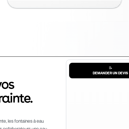
📝
DEMANDER UN DEVIS
vos
ainte.
te, les fontaines à eau
s collaborateurs une eau